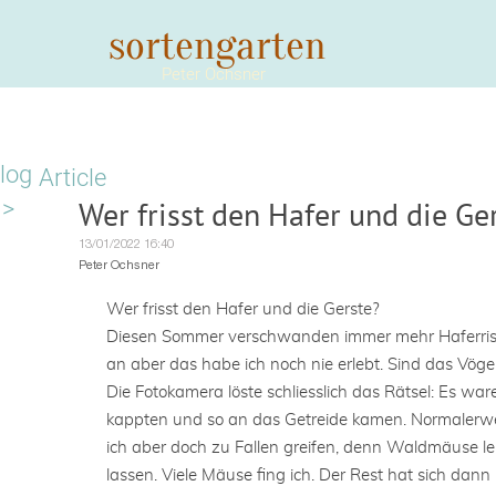
​​​​​​​sortengarten
Peter Ochsner​​​​​​​
log
Article
>
Wer frisst den Hafer und die Ge
13/01/2022 16:40
Peter Ochsner
Wer frisst den Hafer und die Gerste?
Diesen Sommer verschwanden immer mehr Haferrisp
an aber das habe ich noch nie erlebt. Sind das Vögel
Die Fotokamera löste schliesslich das Rätsel: Es wa
kappten und so an das Getreide kamen. Normalerwe
ich aber doch zu Fallen greifen, denn Waldmäuse lebe
lassen. Viele Mäuse fing ich. Der Rest hat sich da